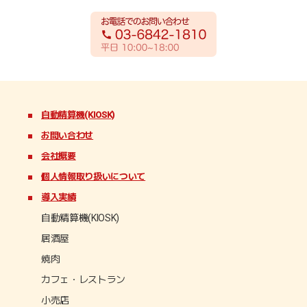
完全セルフ注文・会計ソリューション
当社のPOSとKIOSKを活用し、注文（QRオーダーなどのセル
フオーダー）から会計までを完全セルフ型でご提供できるよ
うになりました。
店舗業界において大きな課題となっている人手不足を大きく
改善することのできるソリューションとして、是非ご活用下
さい。
自動精算機(KIOSK)
お問い合わせ
会社概要
[2025年10月15日]
個人情報取り扱いについて
チケット販売（決済）システムについてご相談下さい
導入実績
温浴施設や博物館、乗船場、公園など、チケット販売の際の
自動精算機(KIOSK)
決済ソリューションとしてご導入いただいております。
居酒屋
既存の予約システムとの連携やポイントシステムとの連携も
合わせてご提案致します。
焼肉
カフェ・レストラン
[2024年5月10日]
小売店