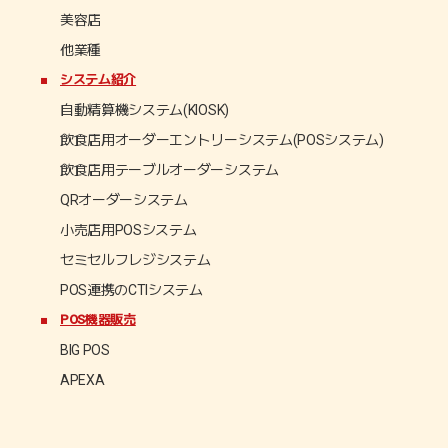
改刷対応はお済ですか？
美容店
他業種
7月3日より、新紙幣の発行が行われます。
既に券売機などの紙幣識別が必要な機器をご利用中で、アッ
システム紹介
プグレードなどがお済でない方は、新紙幣準対応のCLEVER
自動精算機システム(KIOSK)
KIOSKをご検討下さい。
飲食店用オーダーエントリーシステム(POSシステム)
[2024年3月14日]
飲食店用テーブルオーダーシステム
QRオーダーシステム
動物病院向け精算システムの実装開始！
小売店用POSシステム
先般リリースしたクリニック様向けの用精算機に続き、動物
セミセルフレジシステム
病院様にも対応できるようになりました。
動物病院にありがちな多頭飼いの一括会計処理などを実装す
POS連携のCTIシステム
るなどし、医療業界に幅広くご案内できるソリューションと
POS機器販売
なっております。
BIG POS
[2023年10月26日]
APEXA
医療業界向け精算機の導入開始！