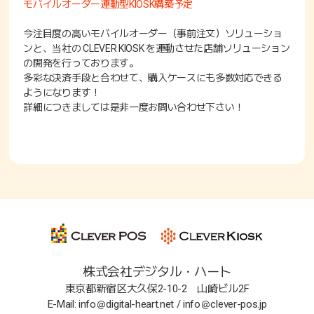
モバイルオーダー連動型KIOSK構築予定
今注目度の高いモバイルオーダー（事前注文）ソリューショ
ンと、当社の CLEVER KIOSK を連動させた店舗ソリューション
の開発を行っております。
多彩な決済手段と合わせて、購入ケースにも多数対応できる
ようになります！
詳細につきましては是非一度お問い合わせ下さい！
[2026年3月10日]
ソフトウェアをアップデート致しました！
より使いやすくするため、お客様のご意見を取り入れ、UI及び
UX向上のアップデートを適用致しました。
今後もより一層POS、KIOSK共に使いやすくできるようにして
まいります。
株式会社デジタル・ハート
東京都新宿区大久保2-10-2 山崎ビル2F
[2025年12月2日]
E-Mail: info＠digital-heart.net / info＠clever-pos.jp